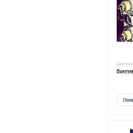
Другие р
Вакуум
Под