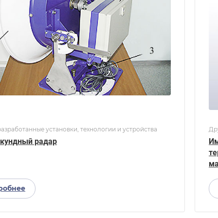
азработанные установки, технологии и устройства
Др
кундный радар
Им
те
ма
робнее