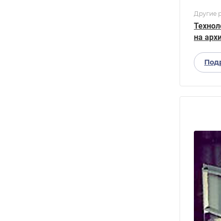
Другие р
Технол
на арх
Под