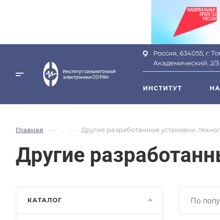
Россия, 634055, г. Т
Академический, 2/3
ИНСТИТУТ
НА
—
—
Главная
...
Другие разработанные установки, технол
Другие разработанны
КАТАЛОГ
По попу