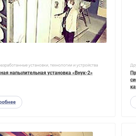
азработанные установки, технологии и устройства
Др
ная напылительная установка «Внук-2»
Пр
си
ка
робнее