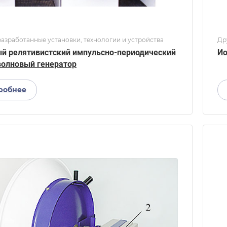
азработанные установки, технологии и устройства
Др
 релятивистский импульсно-периодический
Ио
олновый генератор
робнее