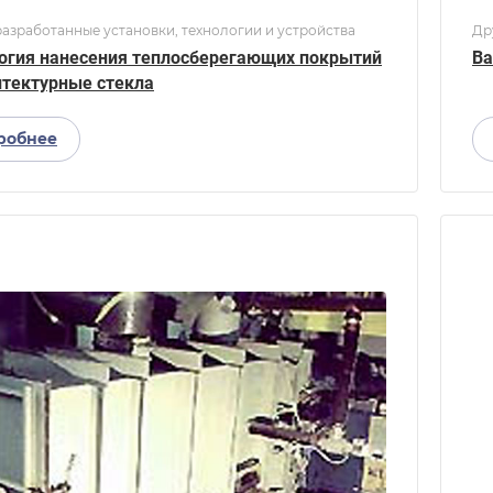
азработанные установки, технологии и устройства
Др
огия нанесения теплосберегающих покрытий
Ва
итектурные стекла
робнее