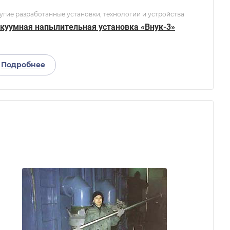
угие разработанные установки, технологии и устройства
куумная напылительная установка «Внук-3»
Подробнее