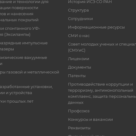
ание и технологии для
История ИСЭ СО РАН
ации поверхности
Структура
лов и нанесения
Сотрудники
нальных покрытий
Информационные ресурсы
ки спонтанного УФ-
я (Эксилампы)
СМИ о нас
разрядные импульсные
Совет молодых ученых и специа
лазеры
(СМУиС)
физические вакуумные
Лицензии
ки
Документы
ры газовой и металлической
Патенты
Противодействие коррупции и
азработанные установки,
терроризму, антимонопольный
ии и устройства
комплаенс, защита персональн
тки прошлых лет
данных
Профсоюз
Конкурсы и вакансии
Реквизиты