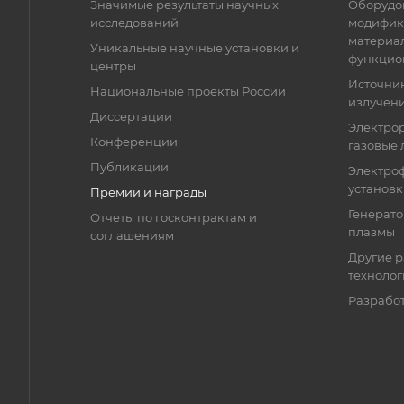
Значимые результаты научных
Оборудов
исследований
модифик
материа
Уникальные научные установки и
функцио
центры
Источни
Национальные проекты России
излучени
Диссертации
Электро
Конференции
газовые 
Публикации
Электро
установ
Премии и награды
Генерато
Отчеты по госконтрактам и
плазмы
соглашениям
Другие р
технолог
Разрабо