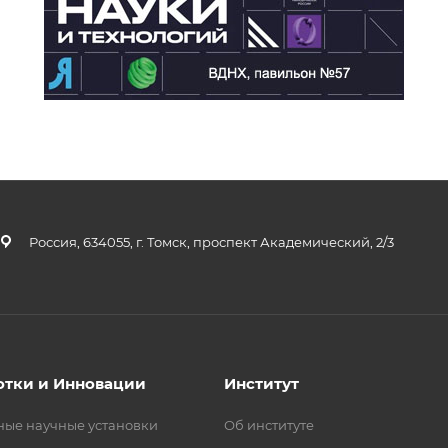
Россия, 634055, г. Томск, проспект Академический, 2/3
отки и Инновации
Институт
ные научные установки
Об институте