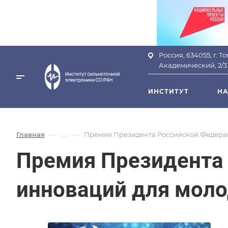
Россия, 634055, г. Т
Академический, 2/3
ИНСТИТУТ
НА
—
—
Главная
...
Премия Президента Российской Федераци
Премия Президента 
инноваций для моло