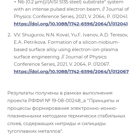
+ Nb (0.2 μm))/(AISI 5135 steel) substrate" system
with an intense pulsed electron beam. // Journal of
Physics: Conference Series, 2021, V. 2064, P. 012041.
https://doi.org/10.1088/1742-6596/2064/1/012041
V.V. Shugurov, N.N. Koval, Yu.F. Ivanov, A.D. Teresov,
E.A. Petrikova. Formation of a silicon-niobium-
based surface alloy using electron-ion-plasma
surface engineering. // Journal of Physics:
Conference Series, 2021, V. 2064, P. 012067.
https://doi.org/10.1088/1742-6596/2064/1/012067
Результаты получены в рамках выполнения
проекта РФФИ № 19-08-00248_а "Принципы и
процессы формирования электронно-ионно-
плазменными методами термически стабильных
слоев, содержащих нитриды и силициды
тугоплавких металлов".