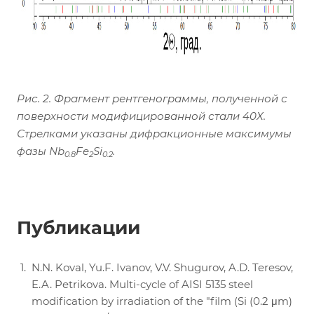
Рис. 2. Фрагмент рентгенограммы, полученной с
поверхности модифицированной стали 40Х.
Стрелками указаны дифракционные максимумы
фазы Nb
Fe
Si
.
0.8
2
0.2
Публикации
N.N. Koval, Yu.F. Ivanov, V.V. Shugurov, A.D. Teresov,
E.A. Petrikova. Multi-cycle of AISI 5135 steel
modification by irradiation of the "film (Si (0.2 μm)