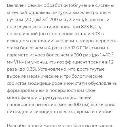
Выявлен режим обработки (облучение системы
«пленка/подложка» импульсным электронным
2
пучком (20 Дж/см
, 200 мкс, 3 имп), 5 циклов, и
последующее азотирование при 823 К, 1 ч,
позволивший (по отношению к стали 40Х в
исходном состоянии) увеличить микротвердость
стали более чем в 4 раза (до 12.6 ГПа), снизить
-7
параметр износа более чем в 300 раз (до 1.4·10
3
мм
/Н·м) и уменьшить коэффициент трения в 1.2
раза (до 0.35). Установлено, что достигнутые
высокие механические и трибологические
свойства модифицированной стали обусловлены
формированием в поверхностном слое
многофазной структуры, содержащей
нанокристаллические (менее 100 нм) включения
нитридов и силицидов железа, хрома и ниобия.
Разработанный метод может быть использован