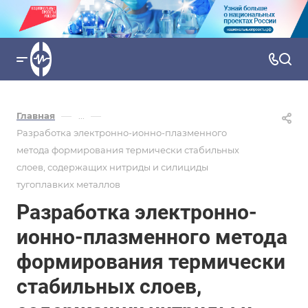
—
—
Главная
...
Разработка электронно-ионно-плазменного
метода формирования термически стабильных
слоев, содержащих нитриды и силициды
тугоплавких металлов
Разработка электронно-
ионно-плазменного метода
формирования термически
стабильных слоев,