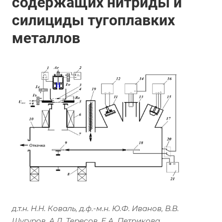
содержащих нитриды и
силициды тугоплавких
металлов
д.т.н. Н.Н. Коваль, д.ф.-м.н. Ю.Ф. Иванов, В.В.
Шугуров, А.Д. Тересов, Е.А. Петрикова