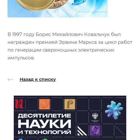
В 1997 году Борис Михайлович Ковальчук был
награжден премией Эрвина Маркса за цикл работ
по генерации сверхмощных электрических
импульсов.
Назад к списку