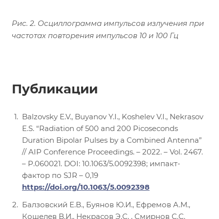
Рис. 2. Осциллограмма импульсов излучения при
частотах повторения импульсов 10 и 100 Гц
Публикации
Balzovsky E.V., Buyanov Y.I., Koshelev V.I., Nekrasov
E.S. “Radiation of 500 and 200 Picoseconds
Duration Bipolar Pulses by a Combined Antenna”
// AIP Conference Proceedings. – 2022. – Vol. 2467.
– P.060021. DOI: 10.1063/5.0092398; импакт-
фактор по SJR – 0,19
https://doi.org/10.1063/5.0092398
Балзовский Е.В., Буянов Ю.И., Ефремов А.М.,
Кошелев В.И., Некрасов Э.С. , Смирнов С.С.