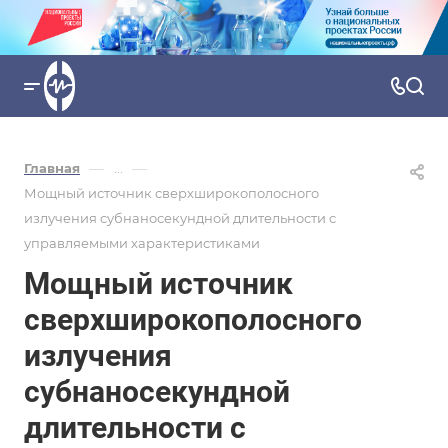
—
—
Главная
...
Мощный источник сверхширокополосного
излучения субнаносекундной длительности с
управляемыми характеристиками
Мощный источник
сверхширокополосного
излучения
субнаносекундной
длительности с