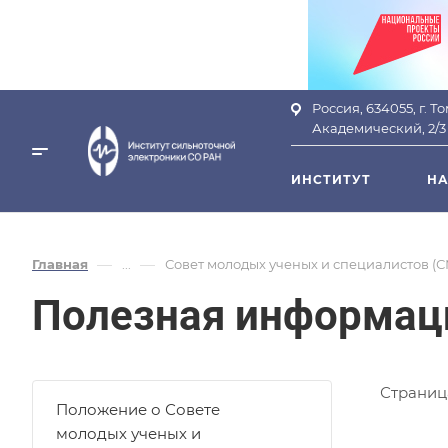
Россия, 634055, г. Т
Академический, 2/3
ИНСТИТУТ
НА
—
—
Главная
...
Совет молодых ученых и специалистов (
Полезная информац
Страница
Положение о Совете
молодых ученых и