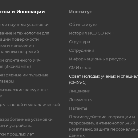
отки и Инновации
Институт
ные научные установки
Об институте
ание и технологии для
История ИСЭ СО РАН
ации поверхности
Структура
лов и нанесения
Сотрудники
нальных покрытий
Информационные ресурсы
ки спонтанного УФ-
я (Эксилампы)
СМИ о нас
разрядные импульсные
Совет молодых ученых и специа
лазеры
(СМУиС)
физические вакуумные
Лицензии
ки
Документы
ры газовой и металлической
Патенты
Противодействие коррупции и
азработанные установки,
терроризму, антимонопольный
ии и устройства
комплаенс, защита персональн
тки прошлых лет
данных