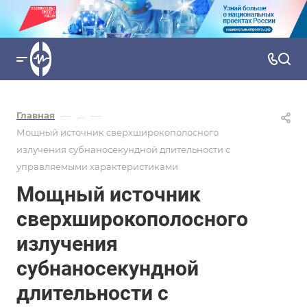
—
—
Главная
...
Мощный источник сверхширокополосного
излучения субнаносекундной длительности с
управляемыми характеристиками
Мощный источник
сверхширокополосного
излучения
субнаносекундной
длительности с