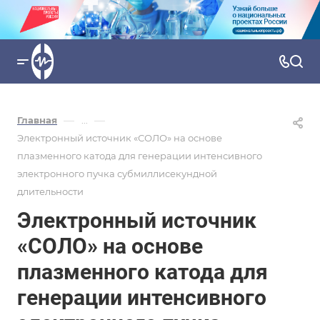
—
—
Главная
...
Электронный источник «СОЛО» на основе
плазменного катода для генерации интенсивного
электронного пучка субмиллисекундной
длительности
Электронный источник
«СОЛО» на основе
плазменного катода для
генерации интенсивного