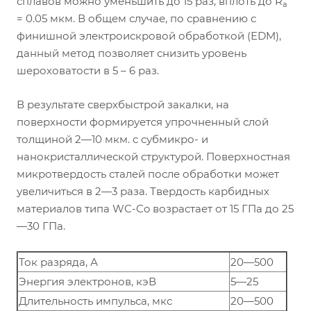
сплавов можно уменьшить до 15 раз, вплоть до R
a
= 0.05 мкм. В общем случае, по сравнению с
финишной электроискровой обработкой (ЕDM),
данный метод позволяет снизить уровень
шероховатости в 5 – 6 раз.
В результате сверхбыстрой закалки, на
поверхности формируется упрочненный слой
толщиной 2—10 мкм. с субмикро- и
нанокристаллической структурой. Поверхностная
микротвердость сталей после обработки может
увеличиться в 2—3 раза. Твердость карбидных
материалов типа WC-Co возрастает от 15 ГПа до 25
—30 ГПа.
Ток разряда, А
20—500
Энергия электронов, кэВ
5—25
Длительность импульса, мкс
20—500