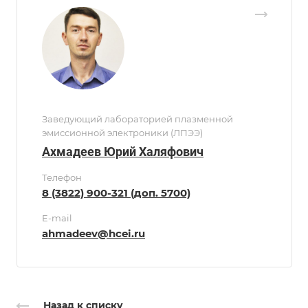
Заведующий лабораторией плазменной
эмиссионной электроники (ЛПЭЭ)
Ахмадеев Юрий Халяфович
Телефон
8 (3822) 900-321 (доп. 5700)
E-mail
ahmadeev@hcei.ru
Назад к списку