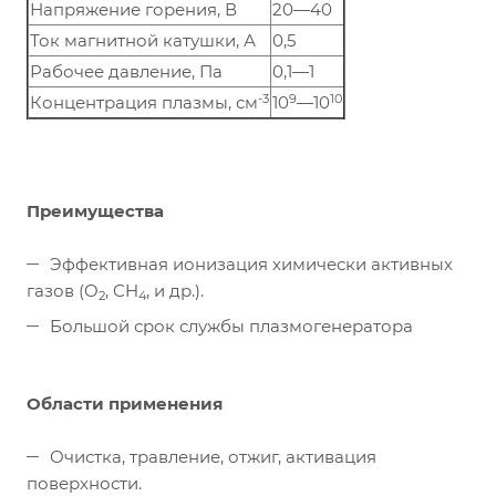
Напряжение горения, В
20—40
Ток магнитной катушки, А
0,5
Рабочее давление, Па
0,1—1
-3
9
10
Концентрация плазмы, см
10
—10
Преимущества
Эффективная ионизация химически активных
газов (O
, CH
, и др.).
2
4
Большой срок службы плазмогенератора
Области применения
Очистка, травление, отжиг, активация
поверхности.