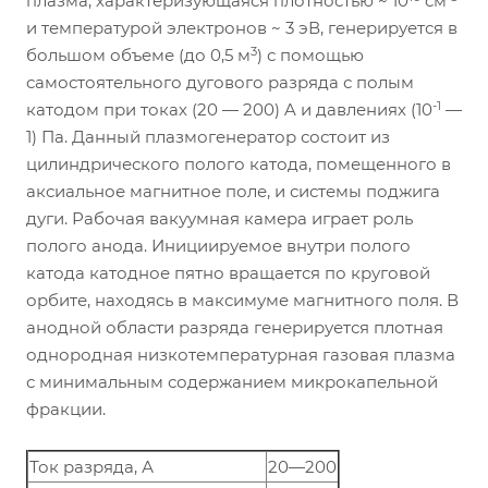
плазма, характеризующаяся плотностью ~ 10
см
и температурой электронов ~ 3 эВ, генерируется в
3
большом объеме (до 0,5 м
) с помощью
самостоятельного дугового разряда с полым
-1
катодом при токах (20 — 200) A и давлениях (10
—
1) Па. Данный плазмогенератор состоит из
цилиндрического полого катода, помещенного в
аксиальное магнитное поле, и системы поджига
дуги. Рабочая вакуумная камера играет роль
полого анода. Инициируемое внутри полого
катода катодное пятно вращается по круговой
орбите, находясь в максимуме магнитного поля. В
анодной области разряда генерируется плотная
однородная низкотемпературная газовая плазма
с минимальным содержанием микрокапельной
фракции.
Ток разряда, А
20—200