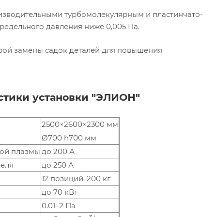
изводительными турбомолекулярным и пластинчато-
редельного давления ниже 0,005 Па.
трой замены садок деталей для повышения
стики установки "ЭЛИОН"
2500×2600×2300 мм
Ø700 h700 мм
вой плазмы
до 200 А
теля
до 250 А
12 позиций, 200 кг
до 70 кВт
0.01–2 Па