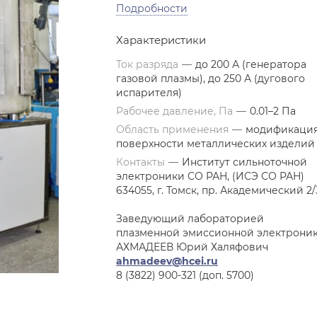
Подробности
Характеристики
Ток разряда
—
до 200 А (генератора
газовой плазмы), до 250 А (дугового
испарителя)
Рабочее давление, Па
—
0.01–2 Па
Область применения
—
модификаци
поверхности металлических изделий
Контакты
—
Институт сильноточной
электроники СО РАН, (ИСЭ СО РАН)
634055, г. Томск, пр. Академический 2/
Заведующий лабораторией
плазменной эмиссионной электрони
АХМАДЕЕВ Юрий Халяфович
ahmadeev@hcei.ru
8 (3822) 900-321 (доп. 5700)