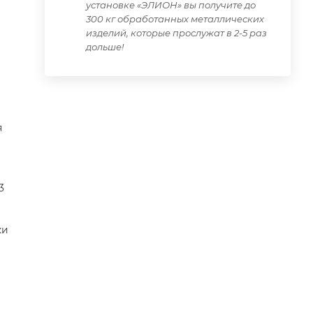
установке «ЭЛИОН» вы получите до
300 кг обработанных металлических
изделий, которые прослужат в 2-5 раз
дольше!
я
3
ки