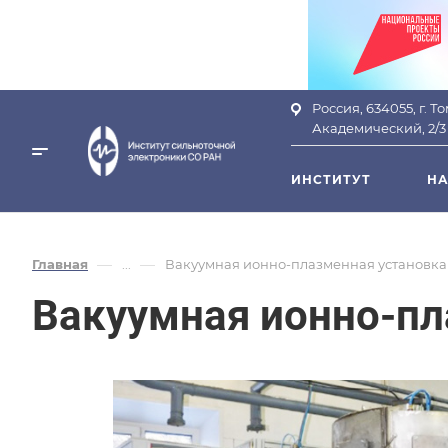
Россия, 634055, г. Т
Академический, 2/3
ИНСТИТУТ
НА
—
—
Главная
...
Вакуумная ионно-плазменная установк
Вакуумная ионно-п