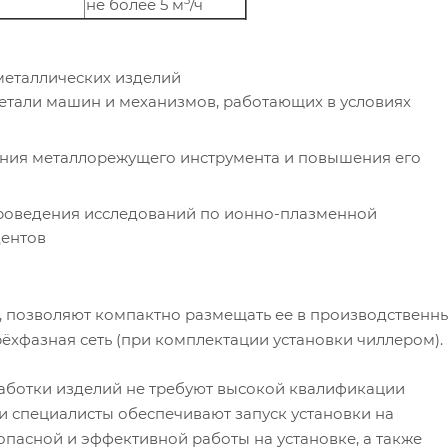
3
не более 5 м
/ч
металлических изделий
етали машин и механизмов, работающих в условиях
ения металлорежущего инструмента и повышения его
проведения исследований по ионно-плазменной
дентов
 позволяют компактно размещать ее в производственн
хфазная сеть (при комплектации установки чиллером).
ботки изделий не требуют высокой квалификации
и специалисты обеспечивают запуск установки на
опасной и эффективной работы на установке, а также