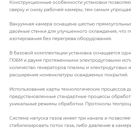
Конструкционные особенности установки позволяют
сверху и снизу рабочей камеры, тем самым упрощая
Вакуумная камера оснащена шестью прямоугольным
двойные стенки для улучшенного охлаждения, что 
азотирования без перегрева оборудования.
В базовой комплектации установка оснащается од
П06М и двумя протяженными электродуговыми испа
количество генераторов плазмы и электродуговых 
расширения номенклатуры осаждаемых покрытий.
Использование карты технологических процессов д
предустановленные стандартные процессы обработки
уникальные режимы обработки. Протоколы техпроце
Система напуска газов имеет три канала и позволя
стабилизировать поток газа, либо давление в камере