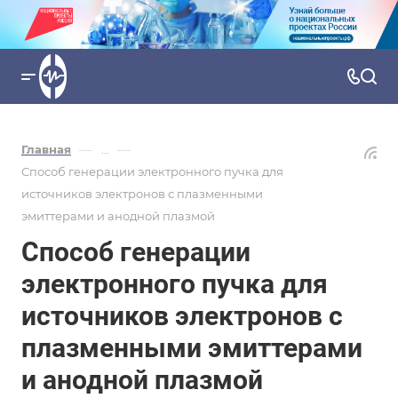
—
—
Главная
...
Способ генерации электронного пучка для
источников электронов с плазменными
эмиттерами и анодной плазмой
Способ генерации
электронного пучка для
источников электронов с
плазменными эмиттерами
и анодной плазмой