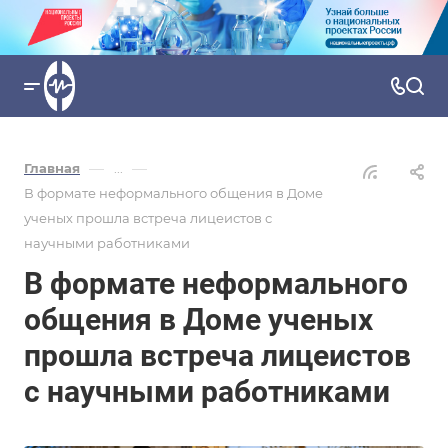
—
—
Главная
...
В формате неформального общения в Доме
ученых прошла встреча лицеистов с
научными работниками
В формате неформального
общения в Доме ученых
прошла встреча лицеистов
с научными работниками