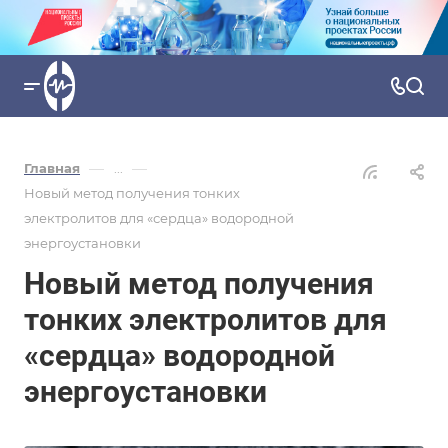
—
—
Главная
...
Новый метод получения тонких
электролитов для «сердца» водородной
энергоустановки
Новый метод получения
тонких электролитов для
«сердца» водородной
энергоустановки